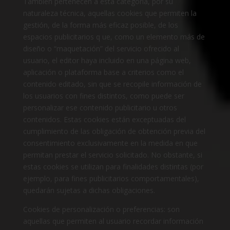
También pertenecen a esta categoría, por su
naturaleza técnica, aquellas cookies que permiten la
gestión, de la forma más eficaz posible, de los
espacios publicitarios q ue, como un elemento más de
diseño o “maquetación” del servicio ofrecido al
usuario, el editor haya incluido en una página web,
aplicación o plataforma base a criterios como el
contenido editado, sin que se recopile información de
los usuarios con fines distintos, como puede ser
personalizar ese contenido publicitario u otros
contenidos. Estas cookies están exceptuadas del
cumplimiento de las obligación de obtención previa del
consentimiento exclusivamente en la medida en que
permitan prestar el servicio solicitado. No obstante, si
estas cookies se utilizan para finalidades distintas (por
ejemplo, para fines publicitarios comportamentales),
quedarán sujetas a dichas obligaciones.
Cookies de personalización o preferencias: son
aquellas que permiten al usuario recordar información