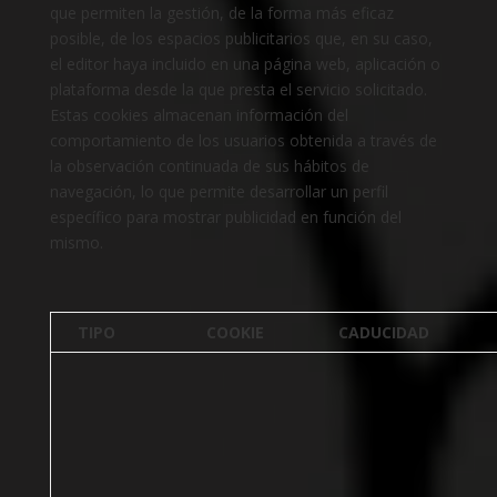
que permiten la gestión, de la forma más eficaz
posible, de los espacios publicitarios que, en su caso,
el editor haya incluido en una página web, aplicación o
plataforma desde la que presta el servicio solicitado.
Estas cookies almacenan información del
comportamiento de los usuarios obtenida a través de
la observación continuada de sus hábitos de
navegación, lo que permite desarrollar un perfil
específico para mostrar publicidad en función del
mismo.
TIPO
COOKIE
CADUCIDAD