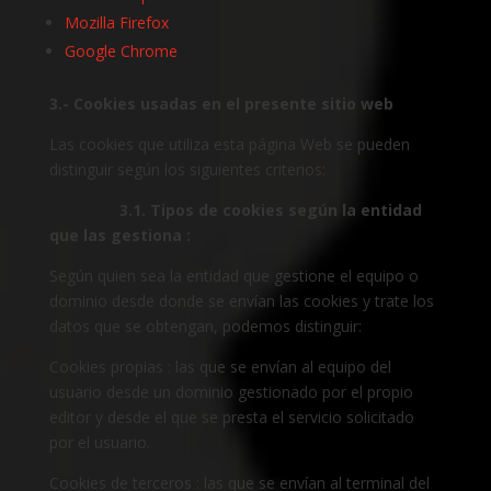
Mozilla Firefox
Google Chrome
3.- Cookies usadas en el presente sitio web
Las cookies que utiliza esta página Web se pueden
distinguir según los siguientes criterios:
3.1. Tipos de cookies según la entidad
que las gestiona :
Según quien sea la entidad que gestione el equipo o
dominio desde donde se envían las cookies y trate los
datos que se obtengan, podemos distinguir:
Cookies propias : las que se envían al equipo del
usuario desde un dominio gestionado por el propio
editor y desde el que se presta el servicio solicitado
por el usuario.
Cookies de terceros : las que se envían al terminal del