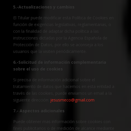
5.-Actualizaciones y cambios
El Titular puede modificar esta Política de Cookies en
función de exigencias legislativas, reglamentarias, o
con la finalidad de adaptar dicha política a las
instrucciones dictadas por la Agencia Española de
Protección de Datos, por ello se aconseja a los
usuarios que la visiten periódicamente.
6.-Solicitud de información complementaria
sobre el uso de cookies
Si precisa de información adicional sobre el
tratamiento de datos que hacemos en esta entidad a
través de las cookies, puede enviarnos un email a la
siguiente dirección:
jesusmeco@gmail.com
7.- Aspectos adicionales
Puede obtener mas información sobre cookies con
fines publicitarios o de medición de alcance mediante