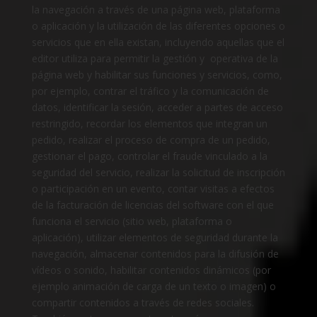
la navegación a través de una página web, plataforma
o aplicación y la utilización de las diferentes opciones o
servicios que en ella existan, incluyendo aquellas que el
editor utiliza para permitir la gestión y operativa de la
página web y habilitar sus funciones y servicios, como,
por ejemplo, contrar el tráfico y la comunicación de
datos, identificar la sesión, acceder a partes de acceso
restringido, recordar los elementos que integran un
pedido, realizar el proceso de compra de un pedido,
gestionar el pago, controlar el fraude vinculado a la
seguridad del servicio, realizar la solicitud de inscripción
o participación en un evento, contar visitas a efectos
de la facturación de licencias del software con el que
funciona el servicio (sitio web, plataforma o
aplicación), utilizar elementos de seguridad durante la
navegación, almacenar contenidos para la difusión de
vídeos o sonido, habilitar contenidos dinámicos (por
ejemplo animación de carga de un texto o imagen) o
compartir contenidos a través de redes sociales.