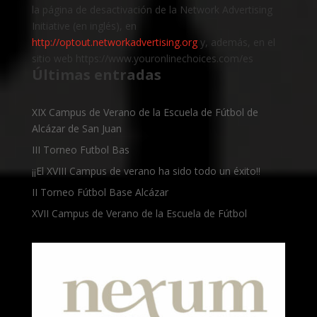
la página de desactivación de la Network Advertising
Initiative (en inglés), en
http://optout.networkadvertising.org
y, además, en el
sitio web https://www.youronlinechoices.com/es
Últimas entradas
XIX Campus de Verano de la Escuela de Fútbol de
Alcázar de San Juan
III Torneo Futbol Bas
¡¡El XVIII Campus de verano ha sido todo un éxito!!
II Torneo Fútbol Base Alcázar
XVII Campus de Verano de la Escuela de Fútbol