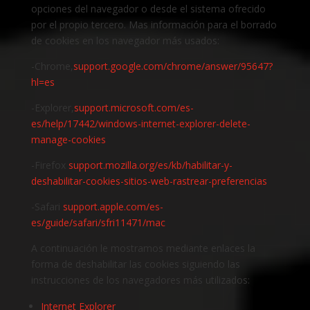
opciones del navegador o desde el sistema ofrecido
por el propio tercero. Mas información para el borrado
de cookies en los navegador más usados:
-Chrome,
support.google.com/chrome/answer/95647?
hl=es
-Explorer,
support.microsoft.com/es-
es/help/17442/windows-internet-explorer-delete-
manage-cookies
-Firefox
support.mozilla.org/es/kb/habilitar-y-
deshabilitar-cookies-sitios-web-rastrear-preferencias
-Safari
support.apple.com/es-
es/guide/safari/sfri11471/mac
A continuación le mostramos mediante enlaces la
forma de deshabilitar las cookies siguiendo las
instrucciones de los navegadores más utilizados:
Internet Explorer