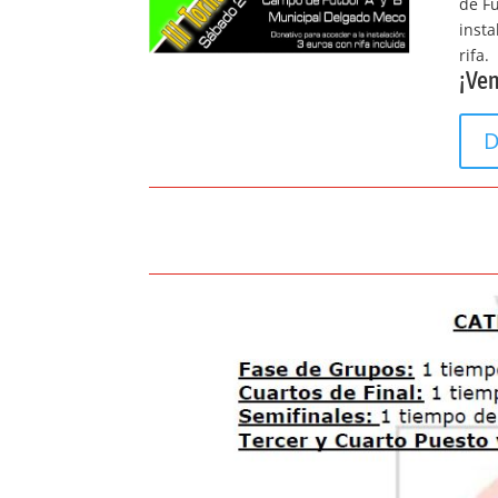
de Fú
insta
rifa.
¡Ven
D