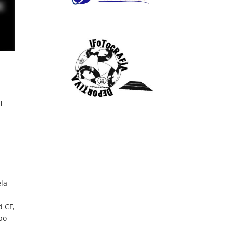
l
la
d CF,
po