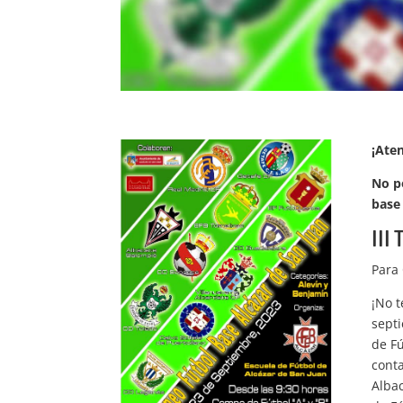
¡Aten
No p
base 
III
Para
¡No t
sept
de Fú
conta
Alba